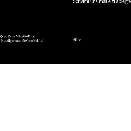
Scrivimi una mail e ti spie
© 2015 by MALARADIO.
Hits:
Proudly creator StefanoMalaisi