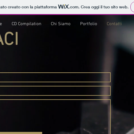
tato creato con la piattaforma
.com
. Crea oggi il tuo sito web.
re
CD Compilation
Chi Siamo
Portfolio
Contatti
CI